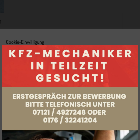
9
Cookie-Einwilligung
Wir setzen auf unserer Website Cookies ein. Einige von ihnen
raturkosten hoch, weil die Wartungsintervalle
sind notwendig, während andere nicht notwendig sind, uns
 und lassen Sie uns Ihr KFZ prüfen.
jedoch helfen unser Onlineangebot zu verbessern und
wirtschaftlich zu betreiben. Die Einwilligung umfasst alle
vorausgewählten, bzw. von Ihnen ausgewählten Cookies und
die mit Ihnen verbundene Speicherung von Informationen auf
Ihrem Endgerät sowie deren anschließendes Auslesen und die
folgende Verarbeitung personenbezogener Daten.
Indem Sie auf „Alle akzeptieren“ klicken, stimmen Sie der
Verwendung aller Cookies zu.
Indem Sie auf „Vorauswahl akzeptieren“ klicken, stimmen Sie
unserer Vorauswahl an Cookies zu.
Indem Sie auf „Alle ablehnen“ klicken, werden nur die
notwendigen Cookies gesetzt.
Um Ihre Auswahl zu ändern und die kategorisierte Auflistung
aller Cookies anzuzeigen, können Sie jederzeit die "Cookie-