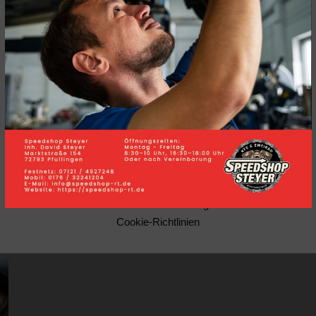
Einstellungen" aufrufen und alle Cookie-Arten manuell nach
Ihren Bedürfnissen aktivieren oder deaktivieren.
Weitere Informationen zum Thema Cookies, finden Sie unter
den nachstehenden Links "Cookie-Richtlinien" und
"Datenschutzerklärung"
9
Alle ablehnen
Vorauswahl akzeptieren
Alle akzeptieren
eugs. Die Bremsanlage. Wir prüfen sie, damit Sie
Cookie Einstellungen
Impressum
Datenschutzerklärung
Cookie-Richtlinien